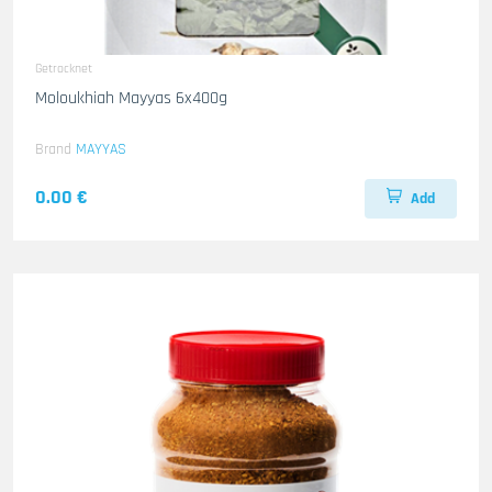
Getrocknet
Moloukhiah Mayyas 6x400g
Brand
MAYYAS
0.00 €
Add