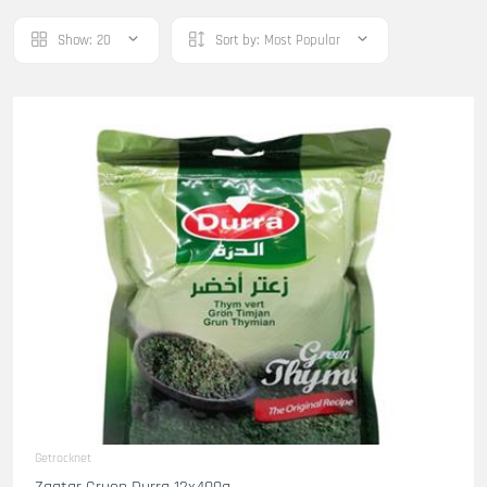
Show:
20
Sort by:
Most Popular
Getrocknet