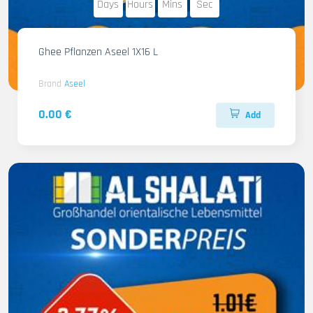
Days
Hours
Mins
Sec
Ghee Pflanzen Aseel 1X16 L
Brand
Aseel
0.00 €
Add