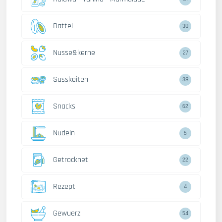
Dattel
30
Nusse&kerne
27
Susskeiten
38
Snacks
62
Nudeln
5
Getrocknet
22
Rezept
4
Gewuerz
54