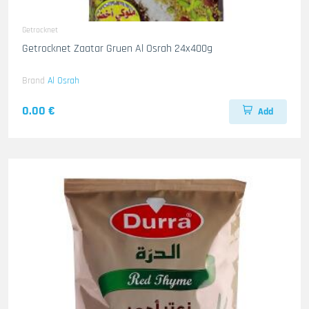
Getrocknet
Getrocknet Zaatar Gruen Al Osrah 24x400g
Brand
Al Osrah
0.00 €
Add