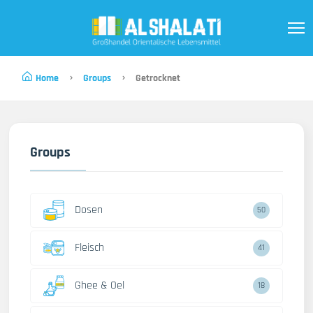
Home
Groups
Getrocknet
Groups
Dosen
50
Fleisch
41
Ghee & Oel
18