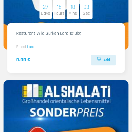
27
16
18
01
Days
Hours
Mins
Sec
Resturant Wild Gurken Lara 1x10kg
Brand
Lara
0.00 €
Add