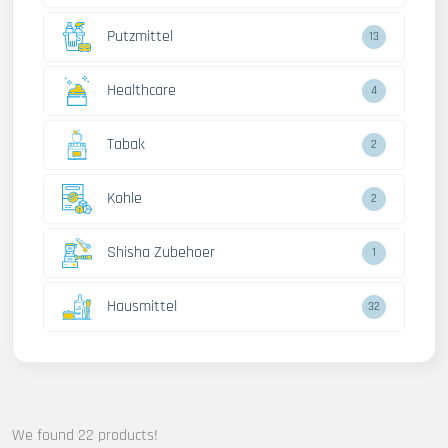
Putzmittel
13
Healthcare
4
Tabak
2
Kohle
2
Shisha Zubehoer
1
Hausmittel
32
We found 22 products!