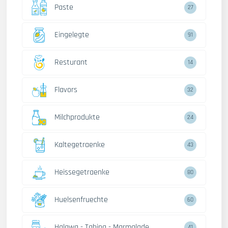
Paste
27
Eingelegte
91
Resturant
14
Flavors
32
Milchprodukte
24
Kaltegetraenke
43
Heissegetraenke
80
Huelsenfruechte
60
Halawa - Tahina - Marmalade
41