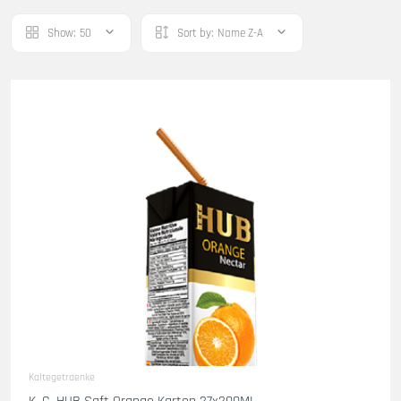
Show:
50
Sort by:
Name Z-A
Kaltegetraenke