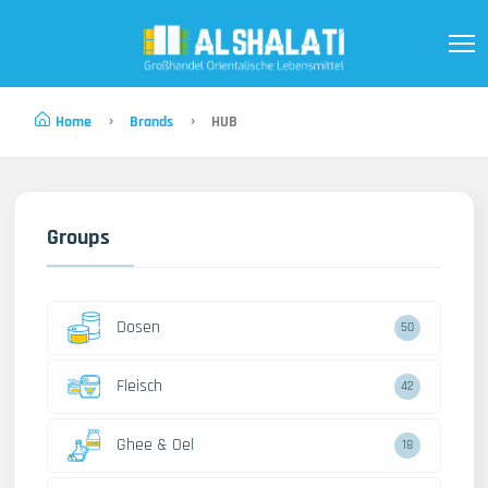
Home
Brands
HUB
Groups
Dosen
50
Fleisch
42
Ghee & Oel
18