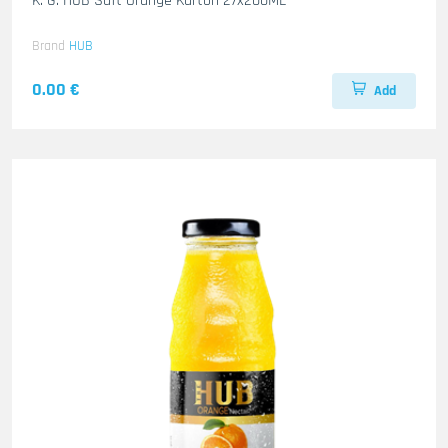
K. G. HUB Saft Orange Karton 27x200ML
Brand
HUB
0.00 €
Add