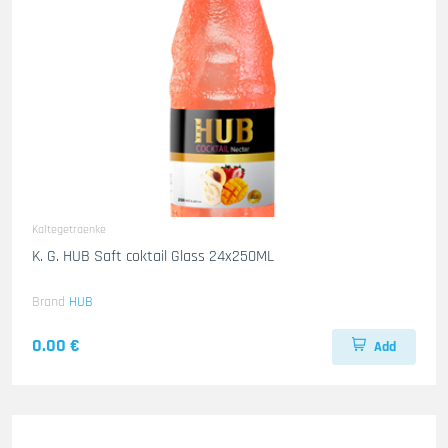
Kaltegetraenke
K. G. HUB Saft coktail Glass 24x250ML
Brand
HUB
0.00 €
Add