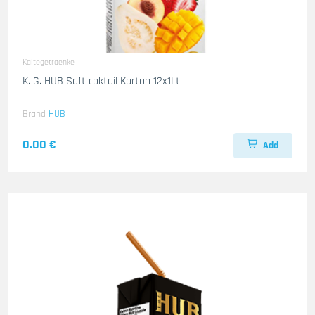
Kaltegetraenke
K. G. HUB Saft coktail Karton 12x1Lt
Brand
HUB
0.00 €
Add