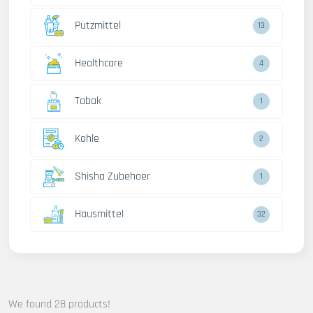
Putzmittel
13
Healthcare
4
Tabak
1
Kohle
2
Shisha Zubehoer
1
Hausmittel
32
We found 28 products!