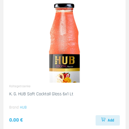
Kaltegetraenke
K. G. HUB Saft Cocktail Glass 6x1 Lt
Brand
HUB
0.00 €
Add