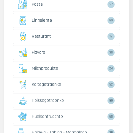
Paste
27
Eingelegte
89
Resturant
12
Flavors
30
Milchprodukte
24
Kaltegetraenke
52
Heissegetraenke
89
Huelsenfruechte
60
Halawa - Tahina - Marmalade
38