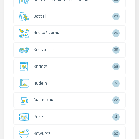
Dattel
29
Nusse&kerne
26
Susskeiten
38
Snacks
59
Nudeln
5
Getrocknet
22
Rezept
4
Gewuerz
52