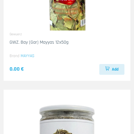
Gewuerz
GWZ. Bay (Gar) Mayyas 12x50g
Brand
MAYYAS
0.00 €
Add