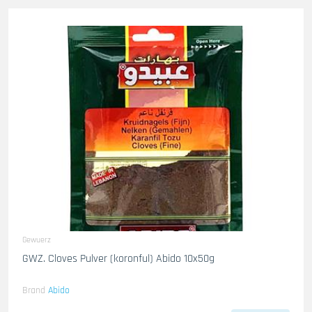
Gewuerz
GWZ. Cloves Pulver (koronful) Abido 10x50g
Brand
Abido