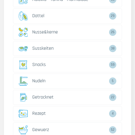
Dattel
29
Nusse&kerne
26
Susskeiten
38
Snacks
59
Nudeln
5
Getrocknet
22
Rezept
4
Gewuerz
52