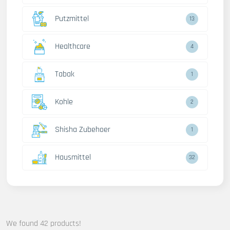
Putzmittel
13
Healthcare
4
Tabak
1
Kohle
2
Shisha Zubehoer
1
Hausmittel
32
We found 42 products!