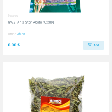
Gewuerz
GWZ. Anis Star Abido 10x30g
Brand
Abido
0.00 €
Add