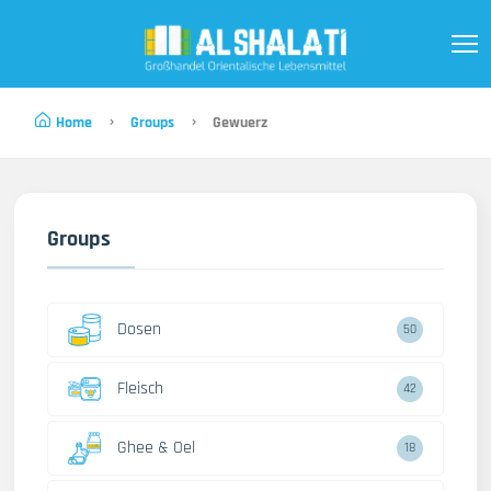
Home
Groups
Gewuerz
Groups
Dosen
50
Fleisch
42
Ghee & Oel
18