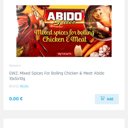
Gewuerz
GWZ. Mixed Spices For Boiling Chicken & Meat Abido
10x5x10g
Brand
Abido
0.00 €
Add