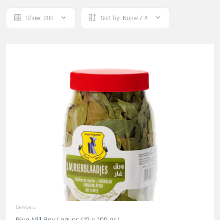
Show:
200
Sort by:
Name Z-A
Gewuerz