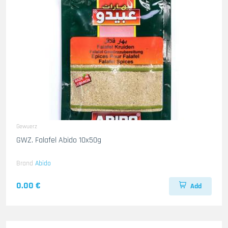
Gewuerz
GWZ. Falafel Abido 10x50g
Brand
Abido
0.00 €
Add