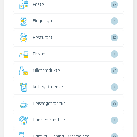
Paste
27
Eingelegte
89
Resturant
12
Flavors
30
Milchprodukte
24
Kaltegetraenke
52
Heissegetraenke
89
Huelsenfruechte
60
Halawa - Tahina - Marmalade
38