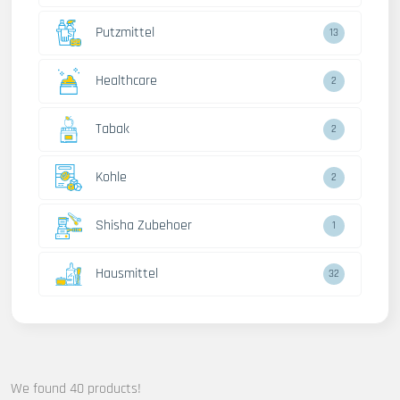
Putzmittel
13
Healthcare
2
Tabak
2
Kohle
2
Shisha Zubehoer
1
Hausmittel
32
We found 40 products!