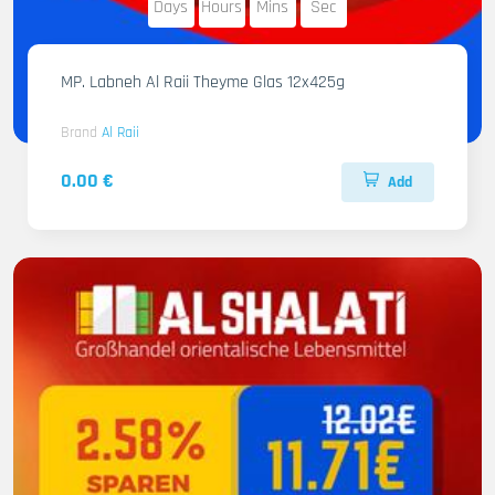
Days
Hours
Mins
Sec
MP. Labneh Al Raii Theyme Glas 12x425g
Brand
Al Raii
0.00 €
Add