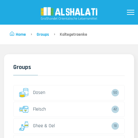
Home
Groups
Kaltegetraenke
Groups
Dosen
50
Fleisch
42
Ghee & Oel
18