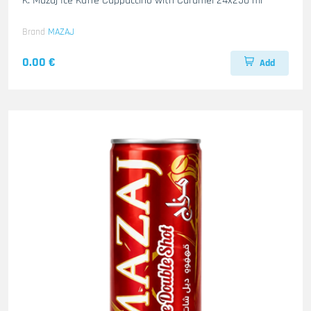
K. Mazaj Ice Kaffe Cappuccino with Caramel 24x250 ml
Brand
MAZAJ
0.00 €
Add