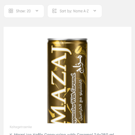
Show:
20
Sort by:
Name A-Z
Kaltegetraenke