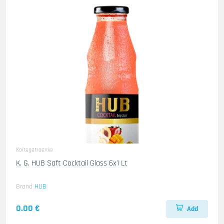
Kaltegetraenke
K. G. HUB Saft Cocktail Glass 6x1 Lt
Brand
HUB
0.00 €
Add