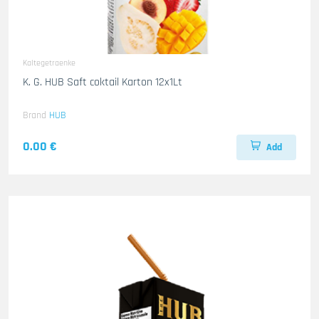
Kaltegetraenke
K. G. HUB Saft coktail Karton 12x1Lt
Brand
HUB
0.00 €
Add