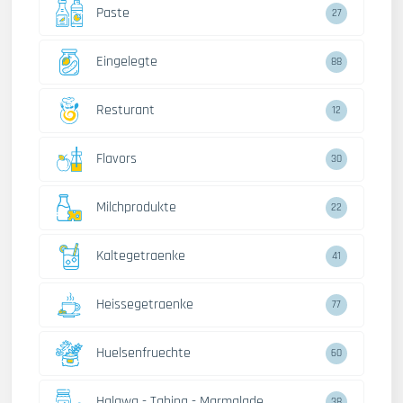
Paste
27
Eingelegte
88
Resturant
12
Flavors
30
Milchprodukte
22
Kaltegetraenke
41
Heissegetraenke
77
Huelsenfruechte
60
Halawa - Tahina - Marmalade
38