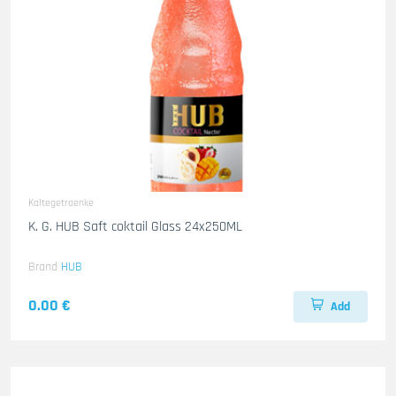
Kaltegetraenke
K. G. HUB Saft coktail Glass 24x250ML
Brand
HUB
0.00 €
Add