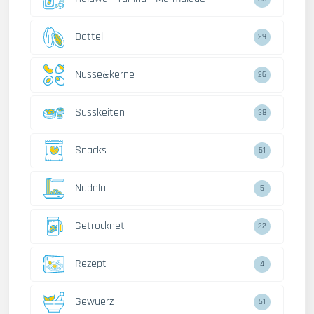
Dattel
29
Nusse&kerne
26
Susskeiten
38
Snacks
61
Nudeln
5
Getrocknet
22
Rezept
4
Gewuerz
51