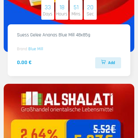
33
18
51
19
Days
Hours
Mins
Sec
Suess Gelee Ananas Blue Mill 48x85g
Brand
Blue Mill
0.00 €
Add