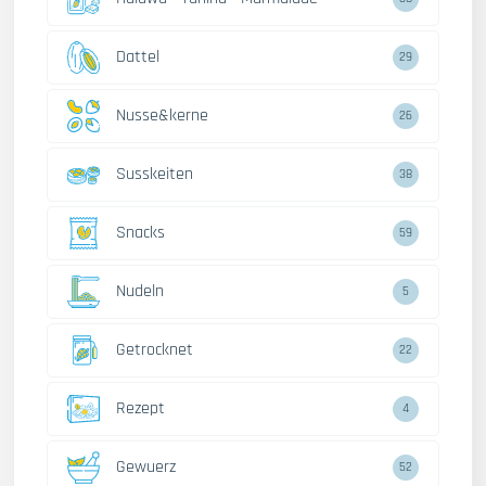
Dattel
29
Nusse&kerne
26
Susskeiten
38
Snacks
59
Nudeln
5
Getrocknet
22
Rezept
4
Gewuerz
52