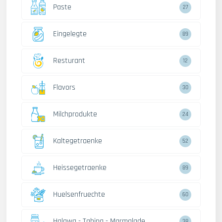
Paste
27
Eingelegte
89
Resturant
12
Flavors
30
Milchprodukte
24
Kaltegetraenke
52
Heissegetraenke
89
Huelsenfruechte
60
Halawa - Tahina - Marmalade
38