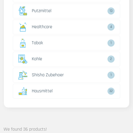
Putzmittel
13
Healthcare
4
Tabak
1
Kohle
2
Shisha Zubehoer
1
Hausmittel
32
We found 36 products!