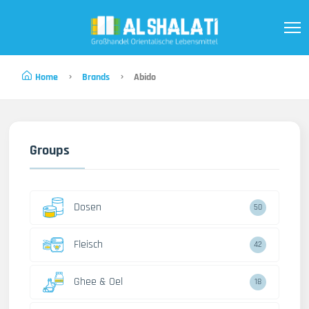
Home
Brands
Abido
Groups
Dosen
50
Fleisch
42
Ghee & Oel
18