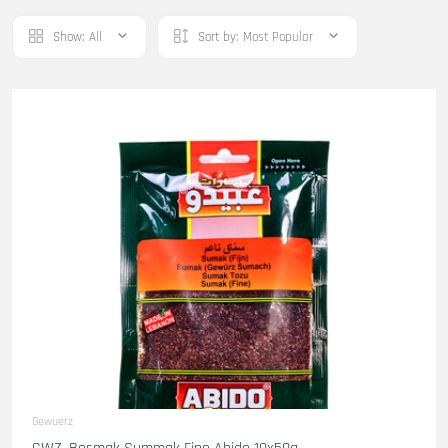
Show:
All
Sort by:
Most Popular
Gewuerz