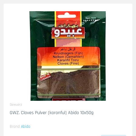
Gewuerz
GWZ. Cloves Pulver (koronful) Abido 10x50g
Brand
Abido