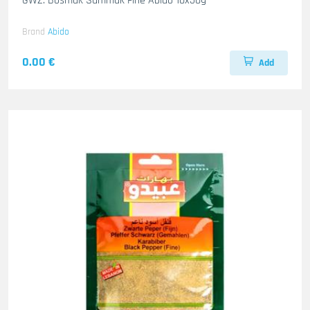
GWZ. Bosmak Summak Fine Abido 10x50g
Brand
Abido
0.00 €
Add