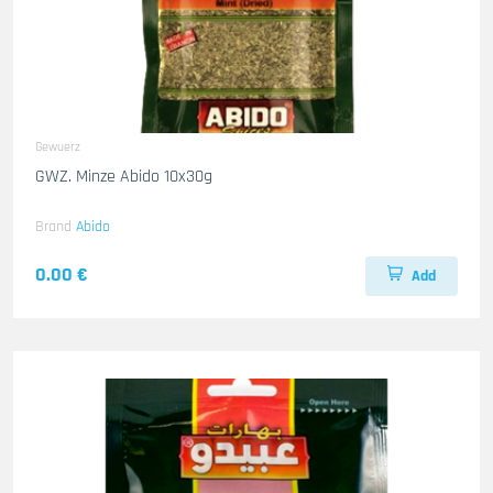
Gewuerz
GWZ. Minze Abido 10x30g
Brand
Abido
0.00 €
Add