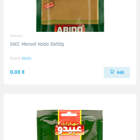
Gewuerz
GWZ. Mansaf Abido 10x50g
Brand
Abido
0.00 €
Add