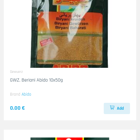
Gewuerz
GWZ. Beriani Abido 10x50g
Brand
Abido
0.00 €
Add