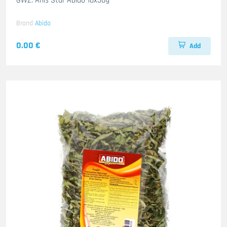
GWZ. Anis Star Abido 10x30g
Brand
Abido
0.00 €
Add