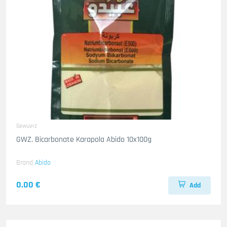
Gewuerz
GWZ. Bicarbonate Karapola Abido 10x100g
Brand
Abido
0.00 €
Add