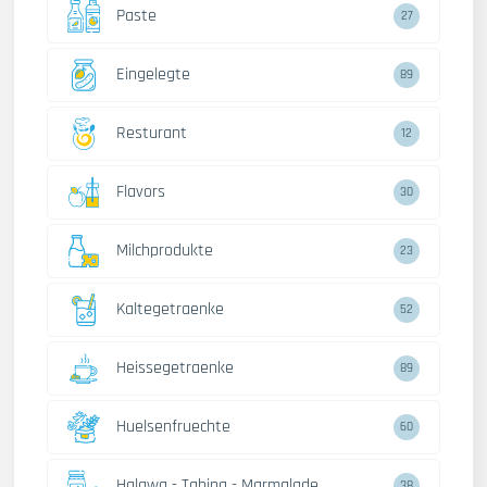
Paste
27
Eingelegte
89
Resturant
12
Flavors
30
Milchprodukte
23
Kaltegetraenke
52
Heissegetraenke
89
Huelsenfruechte
60
Halawa - Tahina - Marmalade
38