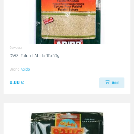
Gewuerz
GWZ. Falafel Abido 10x50g
Brand
Abido
0.00 €
Add