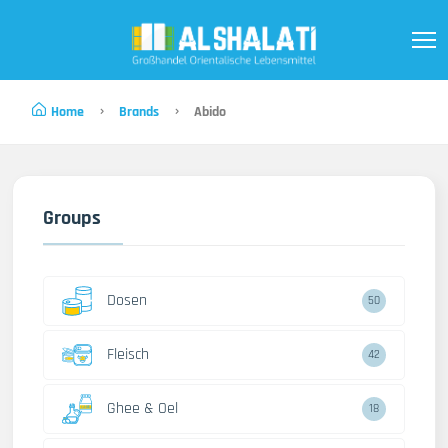
Home
Brands
Abido
Groups
Dosen
50
Fleisch
42
Ghee & Oel
18