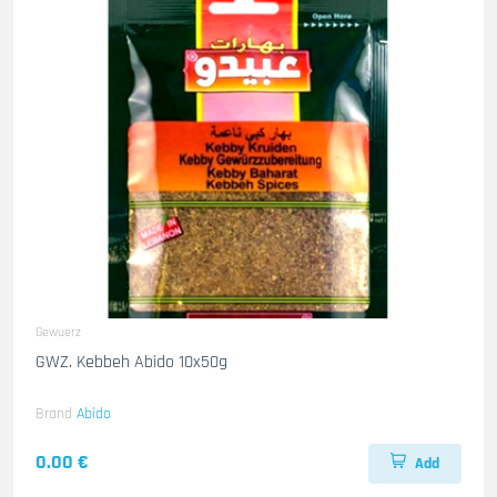
Gewuerz
GWZ. Kebbeh Abido 10x50g
Brand
Abido
0.00 €
Add