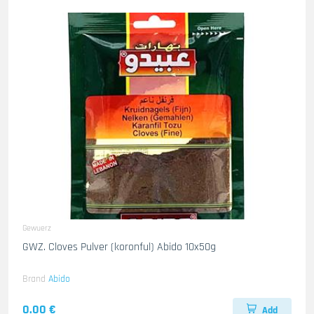
Gewuerz
GWZ. Cloves Pulver (koronful) Abido 10x50g
Brand
Abido
0.00 €
Add