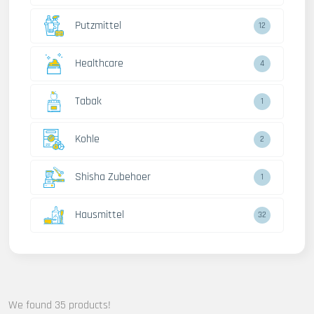
Putzmittel
12
Healthcare
4
Tabak
1
Kohle
2
Shisha Zubehoer
1
Hausmittel
32
We found 35 products!