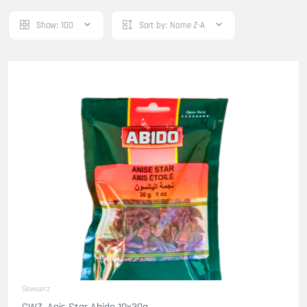
Show:
100
Sort by:
Name Z-A
Gewuerz