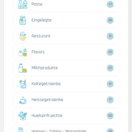
Paste
27
Eingelegte
88
Resturant
12
Flavors
30
Milchprodukte
22
Kaltegetraenke
41
Heissegetraenke
77
Huelsenfruechte
60
Halawa - Tahina - Marmalade
38