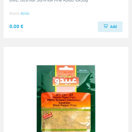
GWZ. Bosmak Summak Fine Abido 10x50g
Brand
Abido
0.00 €
Add