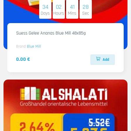
34
02
41
26
Days
Hours
Mins
Sec
Suess Gelee Ananas Blue Mill 48x85g
Brand
Blue Mill
0.00 €
Add