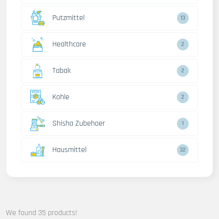
Putzmittel
13
Healthcare
2
Tabak
2
Kohle
2
Shisha Zubehoer
1
Hausmittel
32
We found 35 products!