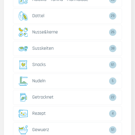
Dattel
29
Nusse&kerne
26
Susskeiten
38
Snacks
61
Nudeln
5
Getrocknet
22
Rezept
4
Gewuerz
51