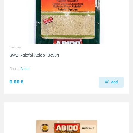
Gewuerz
GWZ. Falafel Abido 10x50g
Brand
Abido
0.00 €
Add