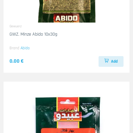
Gewuerz
GWZ. Minze Abido 10x30g
Brand
Abido
0.00 €
Add