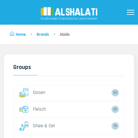
Home
Brands
Abido
Groups
Dosen
50
Fleisch
42
Ghee & Oel
18