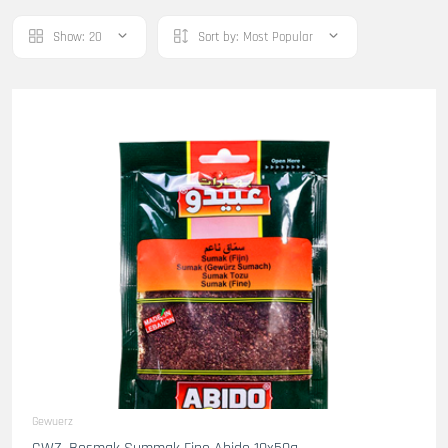
Show:
20
Sort by:
Most Popular
Gewuerz