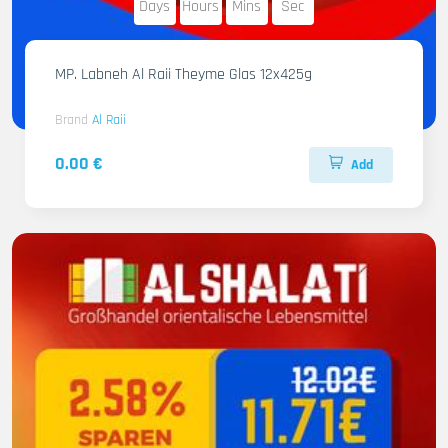
Days
Hours
Mins
Sec
MP. Labneh Al Raii Theyme Glas 12x425g
Brand
Al Raii
0.00 €
Add