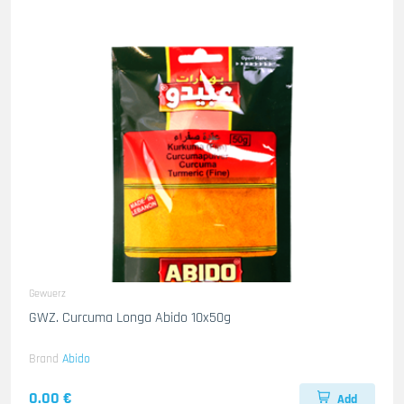
Gewuerz
GWZ. Curcuma Longa Abido 10x50g
Brand
Abido
0.00 €
Add