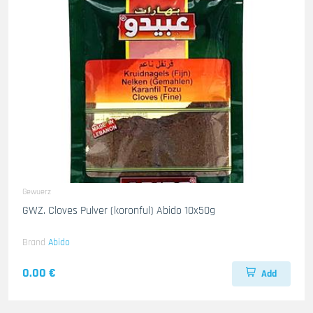
Gewuerz
GWZ. Cloves Pulver (koronful) Abido 10x50g
Brand
Abido
0.00 €
Add