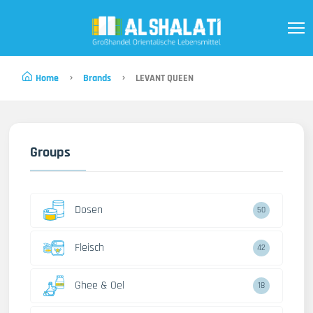
Home
Brands
LEVANT QUEEN
Groups
Dosen
50
Fleisch
42
Ghee & Oel
18