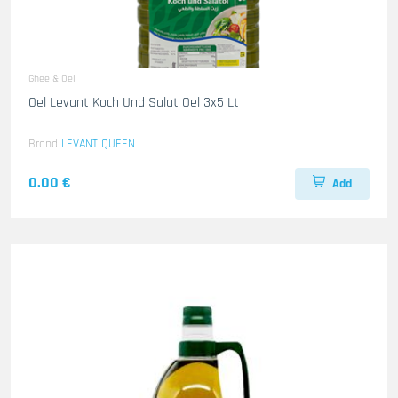
Ghee & Oel
Oel Levant Koch Und Salat Oel 3x5 Lt
Brand
LEVANT QUEEN
0.00 €
Add