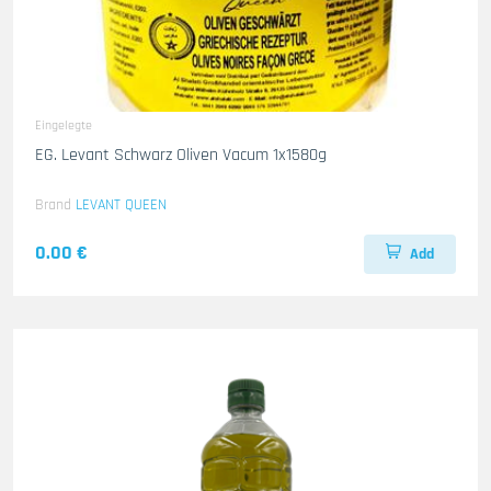
Eingelegte
EG. Levant Schwarz Oliven Vacum 1x1580g
Brand
LEVANT QUEEN
0.00 €
Add