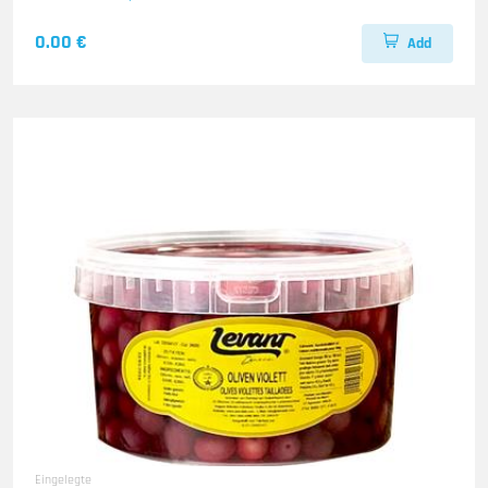
0.00 €
Add
Eingelegte