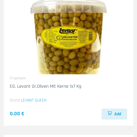
Eingelegte
EG. Levant Gr.Oliven Mit Kerne 1x7 Kg
Brand
LEVANT QUEEN
0.00 €
Add