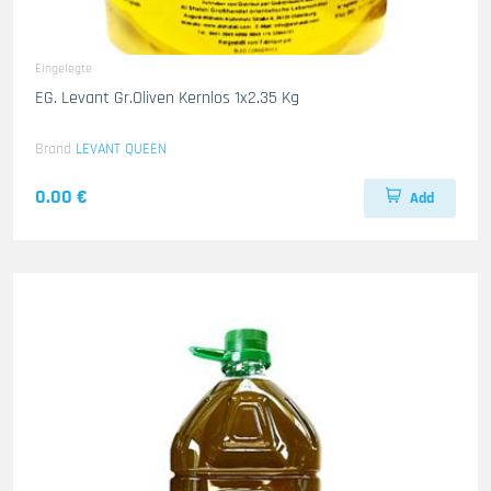
Eingelegte
EG. Levant Gr.Oliven Kernlos 1x2.35 Kg
Brand
LEVANT QUEEN
0.00 €
Add