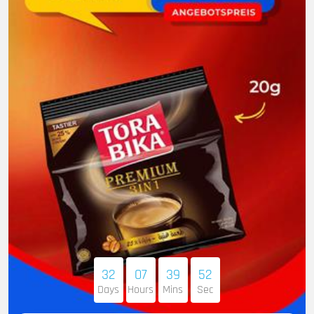
32
07
39
50
Days
Hours
Mins
Sec