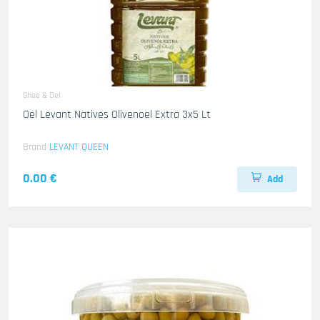
Ghee & Oel
Oel Levant Natives Olivenoel Extra 3x5 Lt
Brand
LEVANT QUEEN
0.00 €
Add