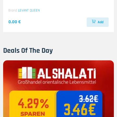
Brand
LEVANT QUEEN
0.00 €
Add
Deals Of The Day