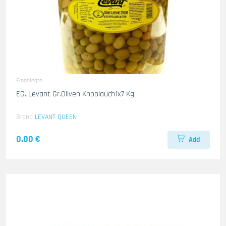
Eingelegte
EG. Levant Gr.Oliven Knoblauch1x7 Kg
Brand
LEVANT QUEEN
0.00 €
Add