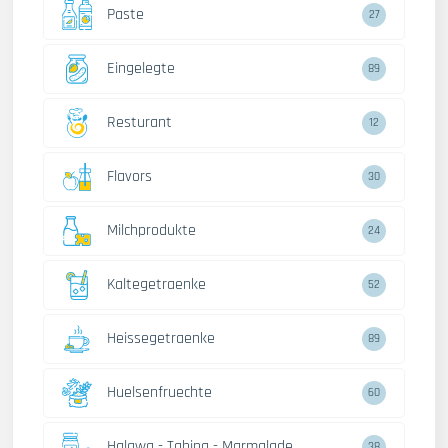
Paste
27
Eingelegte
89
Resturant
12
Flavors
30
Milchprodukte
24
Kaltegetraenke
52
Heissegetraenke
89
Huelsenfruechte
60
Halawa - Tahina - Marmalade
38