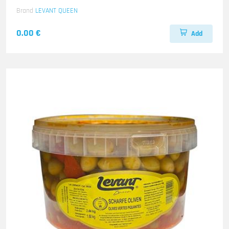
Brand
LEVANT QUEEN
0.00 €
Add