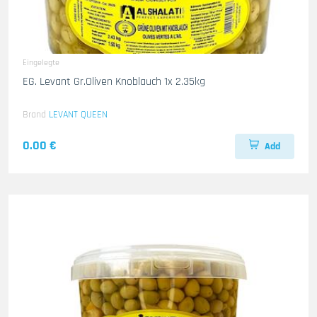
Eingelegte
EG. Levant Gr.Oliven Knoblauch 1x 2.35kg
Brand
LEVANT QUEEN
0.00 €
Add