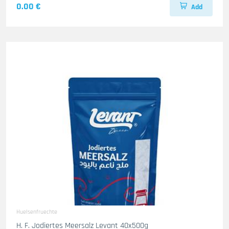
0.00 €
Add
Huelsenfruechte
H. F. Jodiertes Meersalz Levant 40x500g