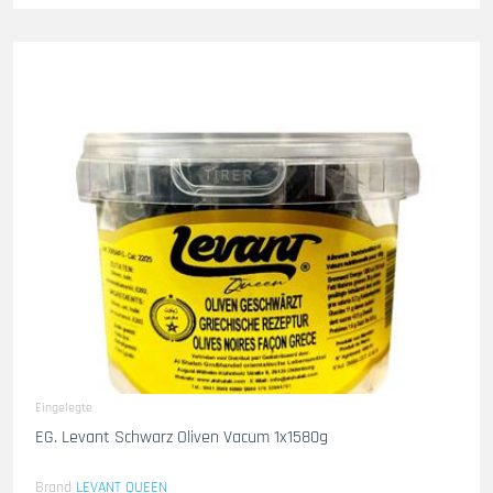
Eingelegte
EG. Levant Schwarz Oliven Vacum 1x1580g
Brand
LEVANT QUEEN