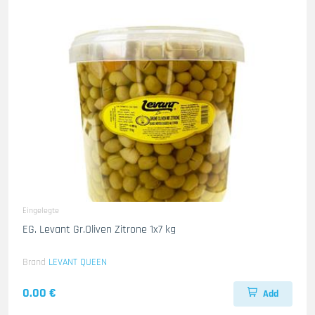
Eingelegte
EG. Levant Gr.Oliven Zitrone 1x7 kg
Brand
LEVANT QUEEN
0.00 €
Add