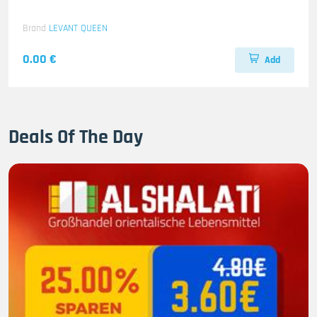
Brand
LEVANT QUEEN
0.00 €
Add
Deals Of The Day