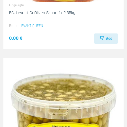
Eingelegte
EG. Levant Gr.Oliven Scharf 1x 2.35kg
Brand
LEVANT QUEEN
0.00 €
Add