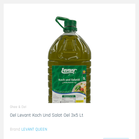
Ghee & Oel
Oel Levant Koch Und Salat Oel 3x5 Lt
Brand
LEVANT QUEEN