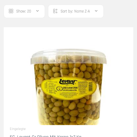
Show:
20
Sort by:
Name Z-A
Eingelegte