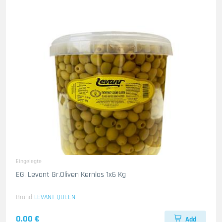
Eingelegte
EG. Levant Gr.Oliven Kernlos 1x6 Kg
Brand
LEVANT QUEEN
0.00 €
Add