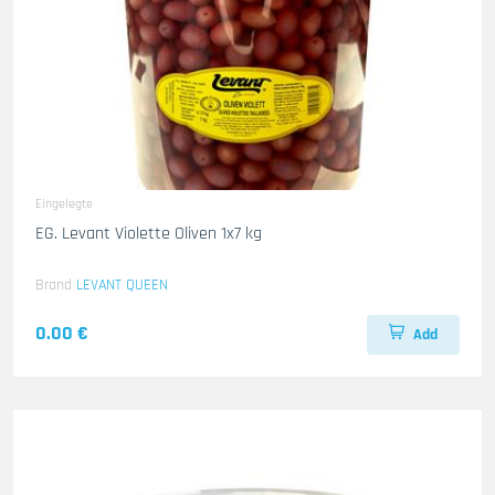
Eingelegte
EG. Levant Violette Oliven 1x7 kg
Brand
LEVANT QUEEN
0.00 €
Add