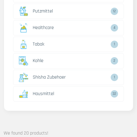
Putzmittel
12
Healthcare
4
Tabak
1
Kohle
2
Shisha Zubehoer
1
Hausmittel
32
We found 20 products!