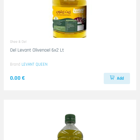
Ghee & Oel
Oel Levant Olivenoel 6x2 Lt
Brand
LEVANT QUEEN
0.00 €
Add