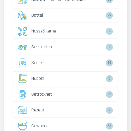
Dattel
29
Nusse&kerne
25
Susskeiten
38
Snacks
59
Nudeln
5
Getrocknet
22
Rezept
4
Gewuerz
52