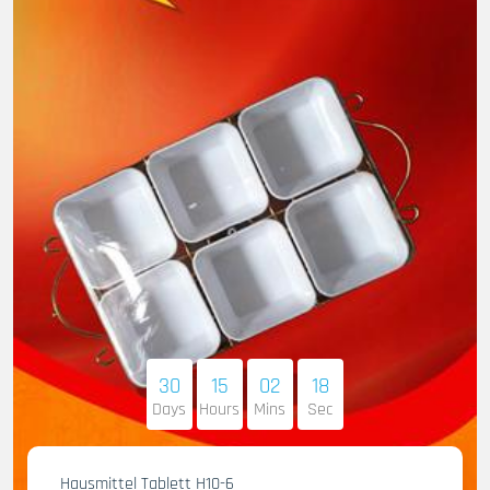
30
15
02
16
Days
Hours
Mins
Sec
Hausmittel Tablett H10-6