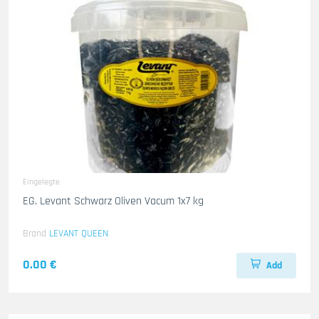
Eingelegte
EG. Levant Schwarz Oliven Vacum 1x7 kg
Brand
LEVANT QUEEN
0.00 €
Add