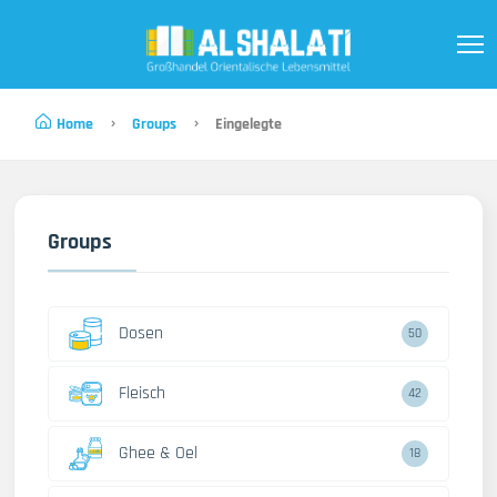
Home
Groups
Eingelegte
Groups
Dosen
50
Fleisch
42
Ghee & Oel
18