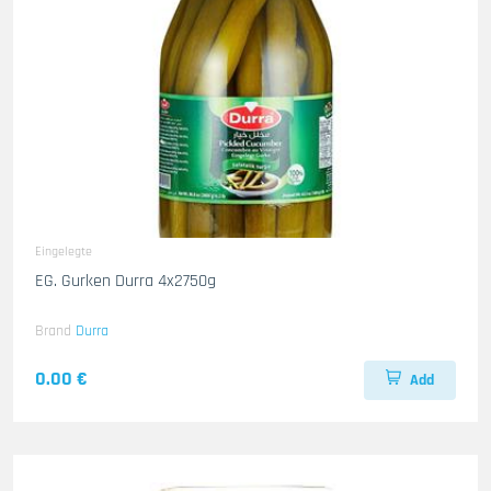
Eingelegte
EG. Gurken Durra 4x2750g
Brand
Durra
0.00 €
Add