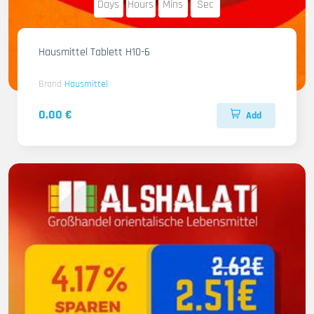
Days
Hours
Mins
Sec
Hausmittel Tablett H10-6
Brand
Hausmittel
0.00 €
Add