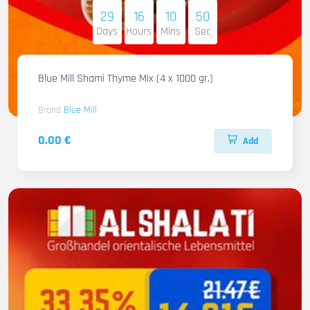
29
16
10
48
Days
Hours
Mins
Sec
Blue Mill Shami Thyme Mix (4 x 1000 gr.)
Brand
Blue Mill
0.00 €
Add