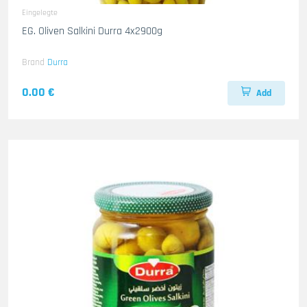
Eingelegte
EG. Oliven Salkini Durra 4x2900g
Brand
Durra
0.00 €
Add