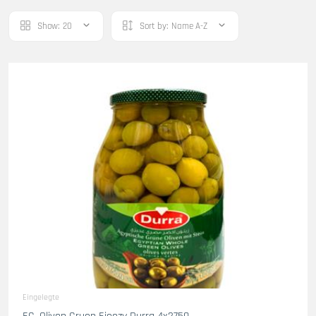
Show:
20
Sort by:
Name A-Z
Eingelegte