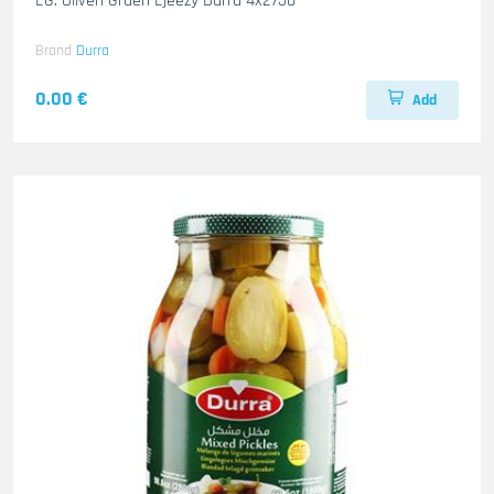
EG. Oliven Gruen Ejeezy Durra 4x2750
Brand
Durra
0.00 €
Add