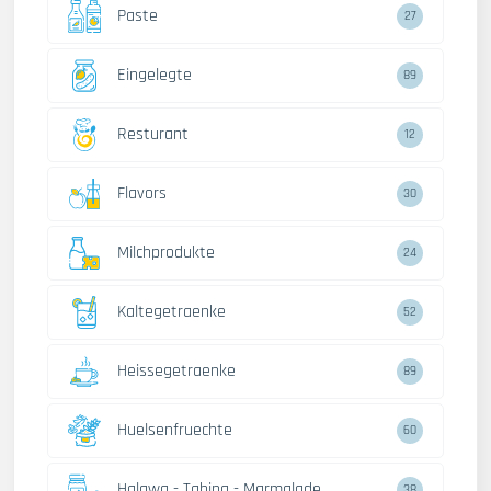
Paste
27
Eingelegte
89
Resturant
12
Flavors
30
Milchprodukte
24
Kaltegetraenke
52
Heissegetraenke
89
Huelsenfruechte
60
Halawa - Tahina - Marmalade
38