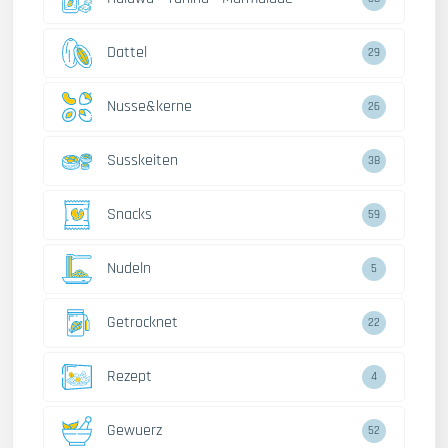
Dattel
29
Nusse&kerne
26
Susskeiten
38
Snacks
59
Nudeln
5
Getrocknet
22
Rezept
4
Gewuerz
52