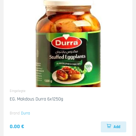
Eingelegte
EG. Makdous Durra 6x1250g
Brand
Durra
0.00 €
Add