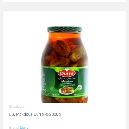
Eingelegte
EG. Makdous Durra 4x2800g
Brand
Durra