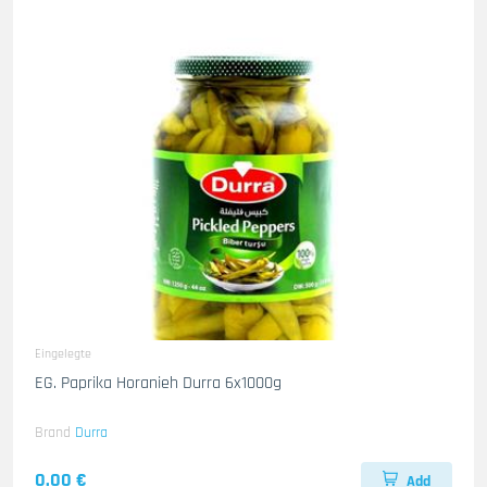
Eingelegte
EG. Paprika Horanieh Durra 6x1000g
Brand
Durra
0.00 €
Add