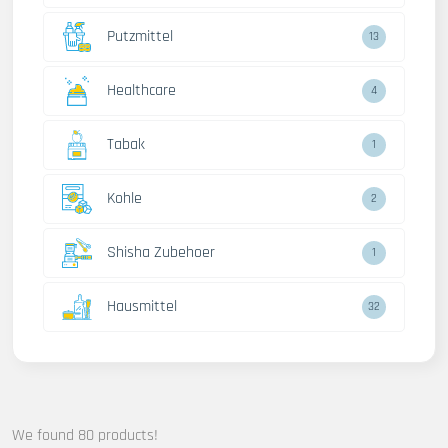
Putzmittel
13
Healthcare
4
Tabak
1
Kohle
2
Shisha Zubehoer
1
Hausmittel
32
We found 80 products!