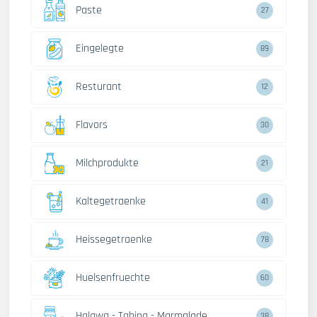
Paste
27
Eingelegte
89
Resturant
12
Flavors
30
Milchprodukte
21
Kaltegetraenke
41
Heissegetraenke
78
Huelsenfruechte
60
Halawa - Tahina - Marmalade
38