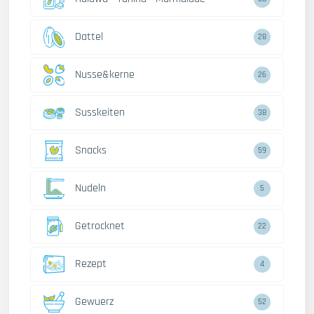
Dattel
28
Nusse&kerne
26
Susskeiten
38
Snacks
59
Nudeln
5
Getrocknet
22
Rezept
4
Gewuerz
52