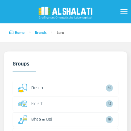
Home
Brands
Lara
Groups
Dosen
50
Fleisch
42
Ghee & Oel
18