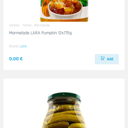
Halawa - Tahina - Marmalade
Marmelade LARA Pumpkin 12x775g
Brand
Lara
0.00 €
Add