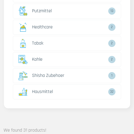
Putzmittel
13
Healthcare
2
Tabak
2
Kohle
2
Shisha Zubehoer
1
Hausmittel
32
We found 31 products!