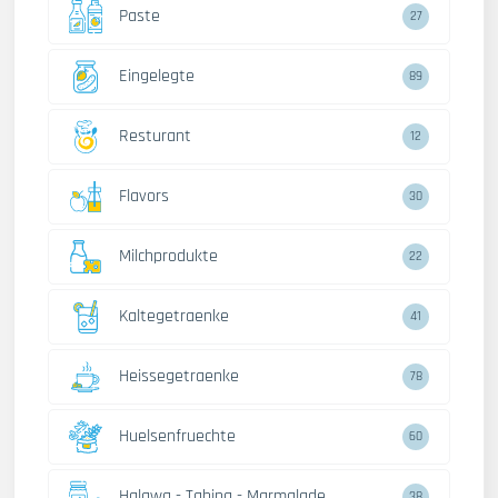
Paste
27
Eingelegte
89
Resturant
12
Flavors
30
Milchprodukte
22
Kaltegetraenke
41
Heissegetraenke
78
Huelsenfruechte
60
Halawa - Tahina - Marmalade
38