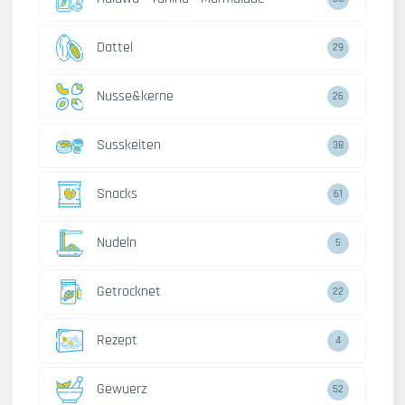
Dattel
29
Nusse&kerne
26
Susskeiten
38
Snacks
61
Nudeln
5
Getrocknet
22
Rezept
4
Gewuerz
52