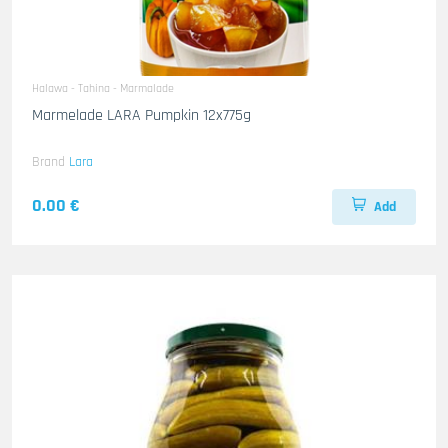
Halawa - Tahina - Marmalade
Marmelade LARA Pumpkin 12x775g
Brand
Lara
0.00 €
Add