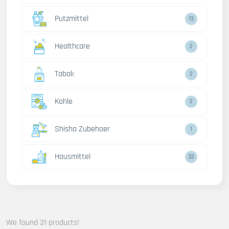
Putzmittel
13
Healthcare
2
Tabak
2
Kohle
2
Shisha Zubehoer
1
Hausmittel
32
We found 31 products!