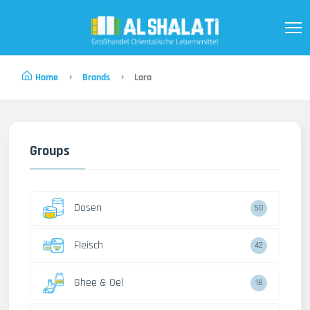
Home
Brands
Lara
Groups
Dosen
50
Fleisch
42
Ghee & Oel
18