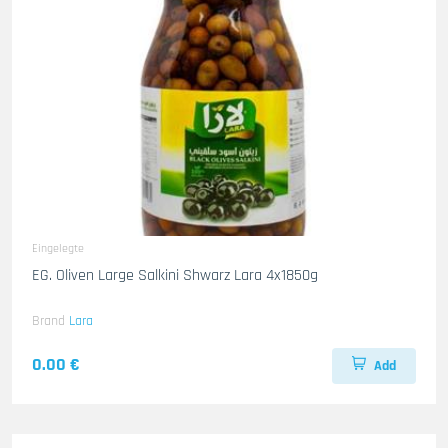
Eingelegte
EG. Oliven Large Salkini Shwarz Lara 4x1850g
Brand
Lara
0.00 €
Add