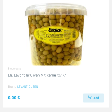
Eingelegte
EG. Levant Gr.Oliven Mit Kerne 1x7 Kg
Brand
LEVANT QUEEN
0.00 €
Add