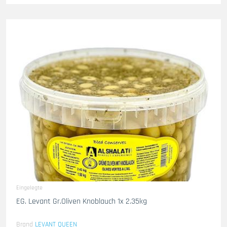
Eingelegte
EG. Levant Gr.Oliven Knoblauch 1x 2.35kg
Brand
LEVANT QUEEN