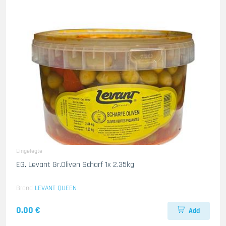
Eingelegte
EG. Levant Gr.Oliven Scharf 1x 2.35kg
Brand
LEVANT QUEEN
0.00 €
Add