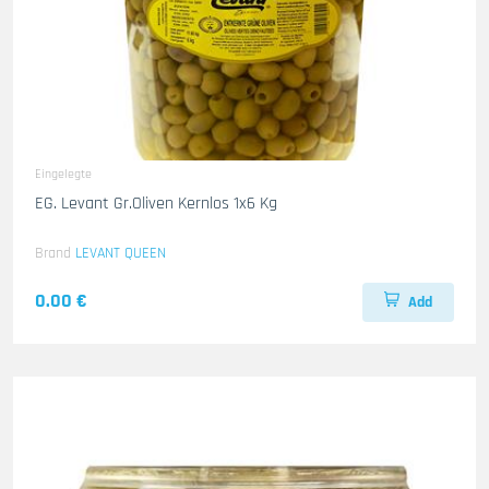
Eingelegte
EG. Levant Gr.Oliven Kernlos 1x6 Kg
Brand
LEVANT QUEEN
0.00 €
Add