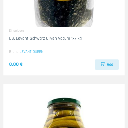
Eingelegte
EG. Levant Schwarz Oliven Vacum 1x7 kg
Brand
LEVANT QUEEN
0.00 €
Add