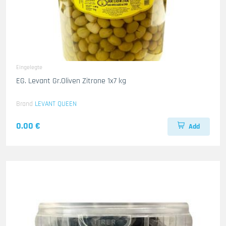
Eingelegte
EG. Levant Gr.Oliven Zitrone 1x7 kg
Brand
LEVANT QUEEN
0.00 €
Add