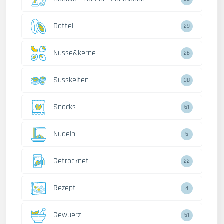
Dattel
29
Nusse&kerne
26
Susskeiten
38
Snacks
61
Nudeln
5
Getrocknet
22
Rezept
4
Gewuerz
51