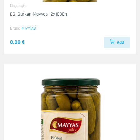
Eingelegte
EG. Gurken Mayyas 12x1000g
Brand
MAYYAS
0.00 €
Add